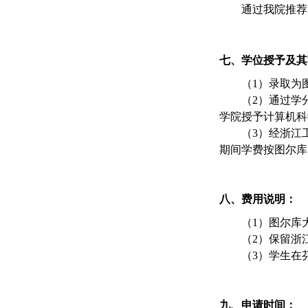
通过我院推荐
七、学位授予及其
（
1）录取为
（
2
）
通过学
学院授予计算机科
（
3
）经浙江
期间
学费按图尔库
八、费用说明：
（
1）图尔库
（
2）保留浙
（
3）学生在
九、申请时间：