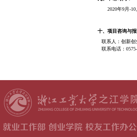
20
20
年
9月-1
十、项目咨询与报
联系人：
创新创
联系
电话：
0575