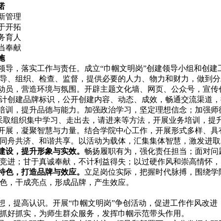
诺
新管理
于开拓
务育人
当奉献
施
领导，落实工作与责任
。成立“巾帼文明岗”创建领导小组和创
导、组织、检查、监督，提供必要的人力、物力和财力，做到分
动员，营造环境与氛围
。开辟主题文化墙、网页、公众号，宣传
计创建品牌标识，公开创建内容、动态、成效，畅通交流渠道，
培训，提升品德与能力
。加强政治学习，坚定理想信念；加强师德
采取组织集中学习、走出去，请进来等方法，开展业务培训，提
开展，凝聚智慧与力量
。结合学院中心工作，开展形式多样、具
同舟共济、和谐共享。以活动为载体，汇集集体智慧，激发进取
建设，提升形象与实效。
畅扬履职有为，强化责任担当；面对问
竞进；甘于真诚奉献，不计利益得失；以过硬作风和崇高情怀，
特色，打造品牌与效应。
立足岗位实际，把握时代脉搏，围绕学
色，干成亮点，形成品牌，产生效应。
想，提高认识。开展“巾帼文明岗”争创活动，促进工作作风改
抓好抓实，为师生群众服务，发挥巾帼示范带头作用。