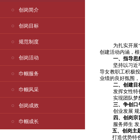
创岗简介
创岗目标
规范制度
为扎实开展
创建活动内涵，根
创岗活动
一、指导思
坚持以习近
导女教职工积极投
巾帼服务
业绩的良好氛围，
二、创建目
巾帼风采
发挥女性特
实现团队梦
三、争创口
创岗成效
创业发展 规
四、创岗宗
巾帼成长
服务师生 发
五、创岗主
打造优势特