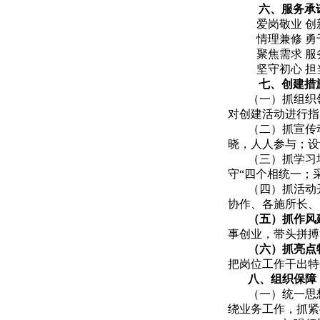
六、服务承
爱岗敬业 创
情理兼修 勇
聚焦需求 服
坚守初心 担
七、创建措
（一）
抓组织
对创建活动进行指
（二）
抓宣传
晓，人人参与；设
（三）
抓学习
守“四个相统一；
（四）
抓活动
协作、各施所长、
（五）抓作风
事创业，带头拼搏
（六）抓亮点
把岗位工作干出特
八、组织保障
（一）统一思
绕业务工作，抓紧