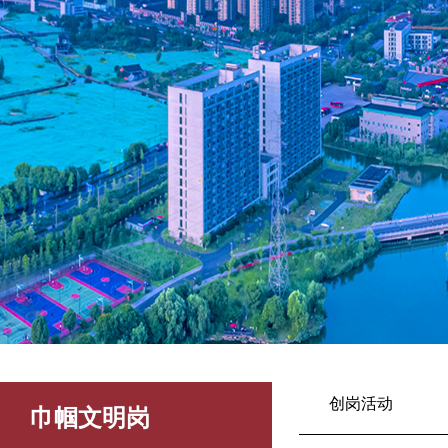
创岗活动
巾帼文明岗