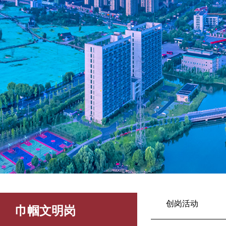
创岗活动
巾帼文明岗